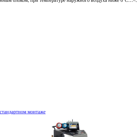
зонным блоком, при температуре наружного воздуха ниже 0°С…–
стандартном монтаже