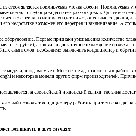
из строя является нормируемая утечка фреона. Нормируемая уте
я межблочного трубопровода путем развальцовки. Для ее компе
количество фреона в системе упадет ниже допустимого уровня, а
и его недостатке возможен его перегрев и заклинивание. А сто
ое оборудование. Первые признаки уменьшения количества хлада
 медные трубки), а так же недостаточное охлаждение воздуха в 
добных симптомов, необходимо выключить кондиционер и обратит
се модели, продаваемые в Москве, не адаптированы к работе в 
onghi и некоторые модели других фирм-производителей. Причина
 поставляются на европейский и японский рынки, где зима дост
, который позволяет кондиционеру работать при температуре на
ть.
жет возникнуть в двух случаях: