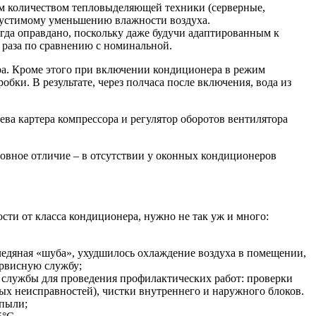
шим количеством тепловыделяющей техники (серверные,
опустимому уменьшению влажности воздуха.
егда оправдано, поскольку даже будучи адаптированным к
 раза по сравнению с номинальной.
ра. Кроме этого при включении кондиционера в режим
бки. В результате, через полчаса после включения, вода из
ева картера компрессора и регулятор оборотов вентилятора
новное отличие – в отсутствии у оконных кондиционеров
ости от класса кондиционера, нужно не так уж и много:
ледяная «шуба», ухудшилось охлаждение воздуха в помещении,
ервисную службу;
ой службы для проведения профилактических работ: проверки
ых неисправностей), чистки внутреннего и наружного блоков.
 пыли;