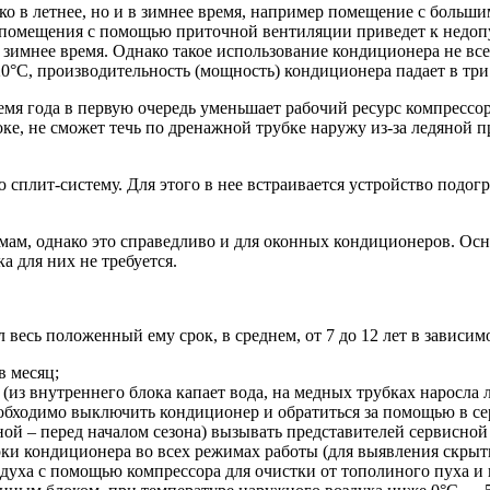
ько в летнее, но и в зимнее время, например помещение с боль
го помещения с помощью приточной вентиляции приведет к нед
 зимнее время. Однако такое использование кондиционера не вс
0°С, производительность (мощность) кондиционера падает в три
мя года в первую очередь уменьшает рабочий ресурс компрессо
е, не сможет течь по дренажной трубке наружу из-за ледяной про
сплит-систему. Для этого в нее встраивается устройство подогр
емам, однако это справедливо и для оконных кондиционеров. Ос
 для них не требуется.
весь положенный ему срок, в среднем, от 7 до 12 лет в зависим
в месяц;
из внутреннего блока капает вода, на медных трубках наросла 
еобходимо выключить кондиционер и обратиться за помощью в с
весной – перед началом сезона) вызывать представителей сервисн
рки кондиционера во всех режимах работы (для выявления скрыт
духа с помощью компрессора для очистки от тополиного пуха и