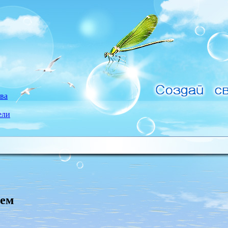
ва
ели
тем