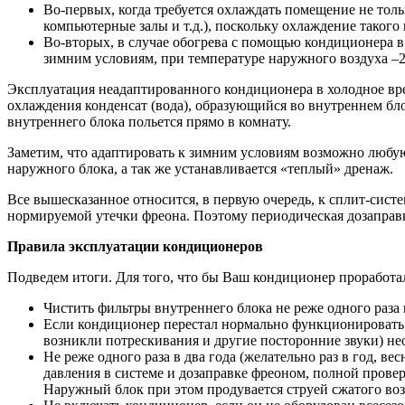
Во-первых, когда требуется охлаждать помещение не тол
компьютерные залы и т.д.), поскольку охлаждение тако
Во-вторых, в случае обогрева с помощью кондиционера в
зимним условиям, при температуре наружного воздуха –2
Эксплуатация неадаптированного кондиционера в холодное вре
охлаждения конденсат (вода), образующийся во внутреннем блок
внутреннего блока польется прямо в комнату.
Заметим, что адаптировать к зимним условиям возможно любую 
наружного блока, а так же устанавливается «теплый» дренаж.
Все вышесказанное относится, в первую очередь, к сплит-сист
нормируемой утечки фреона. Поэтому периодическая дозаправка
Правила эксплуатации кондиционеров
Подведем итоги. Для того, что бы Ваш кондиционер проработал 
Чистить фильтры внутреннего блока не реже одного раза 
Если кондиционер перестал нормально функционировать (
возникли потрескивания и другие посторонние звуки) н
Не реже одного раза в два года (желательно раз в год, 
давления в системе и дозаправке фреоном, полной прове
Наружный блок при этом продувается струей сжатого воз