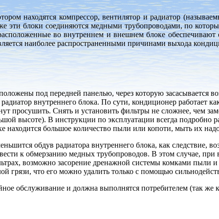
отором находятся компрессор, вентилятор и радиатор (называем
аже эти блоки соединяются медными трубопроводами, по которы
 расположенные во внутреннем и внешнем блоке обеспечивают 
является наиболее распространенными причинами выхода кондиц
оложены под передней панелью, через которую засасывается во
и радиатор внутреннего блока. По сути, кондиционер работает к
инут просушить. Снять и установить фильтры не сложнее, чем з
шой высоте). В инструкции по эксплуатации всегда подробно рас
ухе находится большое количество пыли или копоти, мыть их надо
меньшится обдув радиатора внутреннего блока, как следствие, во
ести к обмерзанию медных трубопроводов. В этом случае, при 
льтрах, возможно засорение дренажной системы комками пыли и 
слой грязи, что его можно удалить только с помощью сильнодей
ийное обслуживание и должна выполнятся потребителем (так же к